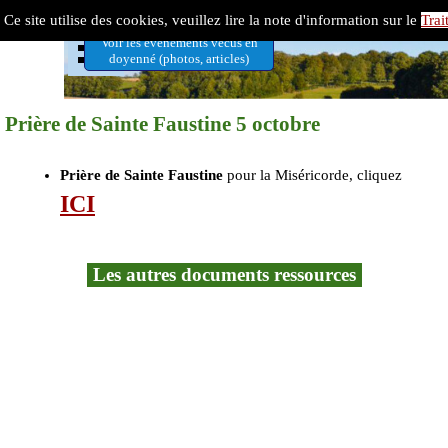
Aller au contenu
Doyenné 7 Vallées-Ternois
Ce site utilise des cookies, veuillez lire la note d'information sur le
Trai
Sauter le menu
Voir les évènements vécus en
doyenné (photos, articles)
Prière de Sainte Faustine 5 octobre
Prière de Sainte Faustine
pour la Miséricorde, cliquez
ICI
Les autres documents ressources