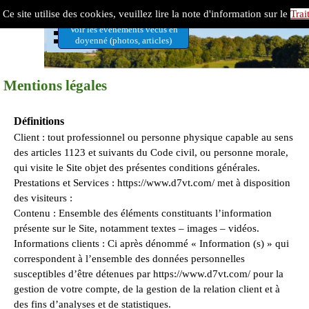
Aller au contenu
Doyenné 7 Vallées-Ternois
Ce site utilise des cookies, veuillez lire la note d'information sur le
Trai
Sauter le menu
Voir les évènements vécus en
doyenné (photos, articles)
Mentions légales
Définitions
Client : tout professionnel ou personne physique capable au sens
des articles 1123 et suivants du Code civil, ou personne morale,
qui visite le Site objet des présentes conditions générales.
Prestations et Services : https://www.d7vt.com/ met à disposition
des visiteurs :
Contenu : Ensemble des éléments constituants l’information
présente sur le Site, notamment textes – images – vidéos.
Informations clients : Ci après dénommé « Information (s) » qui
correspondent à l’ensemble des données personnelles
susceptibles d’être détenues par https://www.d7vt.com/ pour la
gestion de votre compte, de la gestion de la relation client et à
des fins d’analyses et de statistiques.