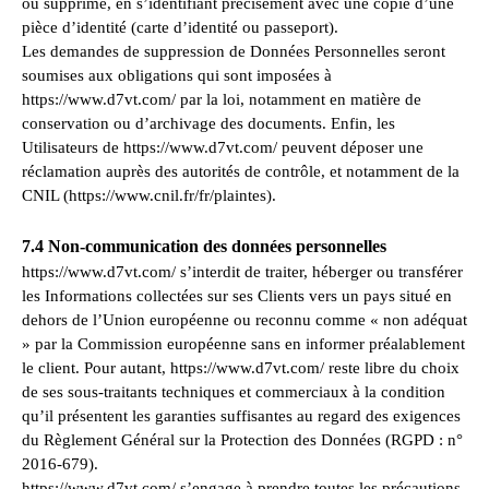
ou supprime, en s’identifiant précisément avec une copie d’une
pièce d’identité (carte d’identité ou passeport).
Les demandes de suppression de Données Personnelles seront
soumises aux obligations qui sont imposées à
https://www.d7vt.com/ par la loi, notamment en matière de
conservation ou d’archivage des documents. Enfin, les
Utilisateurs de https://www.d7vt.com/ peuvent déposer une
réclamation auprès des autorités de contrôle, et notamment de la
CNIL (https://www.cnil.fr/fr/plaintes).
7.4 Non-communication des données personnelles
https://www.d7vt.com/ s’interdit de traiter, héberger ou transférer
les Informations collectées sur ses Clients vers un pays situé en
dehors de l’Union européenne ou reconnu comme « non adéquat
» par la Commission européenne sans en informer préalablement
le client. Pour autant, https://www.d7vt.com/ reste libre du choix
de ses sous-traitants techniques et commerciaux à la condition
qu’il présentent les garanties suffisantes au regard des exigences
du Règlement Général sur la Protection des Données (RGPD : n°
2016-679).
https://www.d7vt.com/ s’engage à prendre toutes les précautions