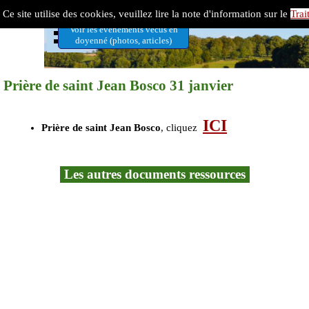
Aller au contenu
Doyenné 7 Vallées-Ternois
Ce site utilise des cookies, veuillez lire la note d'information sur le
Trai
Sauter le menu
Voir les évènements vécus en
doyenné (photos, articles)
Prière de saint Jean Bosco 31 janvier
ICI
Prière de saint Jean Bosco
, cliquez
Les autres documents ressources