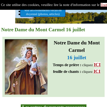
Aller au contenu
Doyenné 7 Vallées-Ternois
Ce site utilise des cookies, veuillez lire la note d'information sur le
Trai
Sauter le menu
Voir les évènements vécus en
doyenné (photos, articles)
Notre Dame du Mont Carmel 16 juillet
Notre Dame du Mont
Carmel
16 juillet
ICI
Temps de prière :
cliquez
ICI
feuille de chants :
cliquez