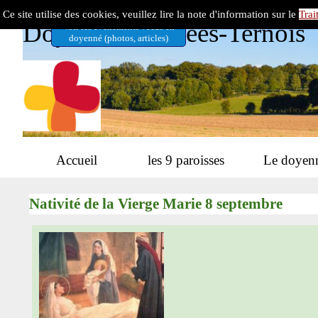
Aller au contenu
Ce site utilise des cookies, veuillez lire la note d'information sur le
Trai
Doyenné 7 Vallées-Ternois
Voir les évènements vécus en
doyenné (photos, articles)
Accueil
les 9 paroisses
Le doyen
▼
Nativité de la Vierge Marie 8 septembre