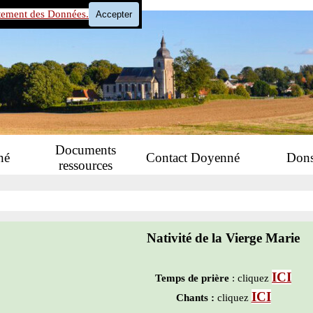
tement des Données.
Accepter
Sauter le menu
Documents
né
Contact Doyenné
Don
ressources
Nativité de la Vierge Marie
ICI
Temps de prière
: cliquez
ICI
Chants :
cliquez