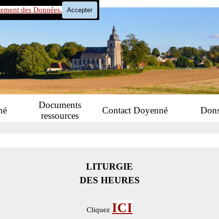
tement des Données.
Accepter
Sauter le menu
Documents
né
Contact Doyenné
Don
ressources
LITURGIE
DES HEURES
ICI
Cliquez