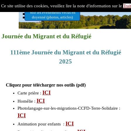
Aller au contenu
Doyenné 7 Vallées-Ternois
Ce site utilise des cookies, veuillez lire la note d'information sur le
Trai
Sauter le menu
Voir les évènements vécus en
doyenné (photos, articles)
Journée du Migrant et du Réfugié
111ème Journée du Migrant et du Réfugié
2025
Cliquez pour télécharger nos outils (pdf)
ICI
Carte prière
:
ICI
Homélie :
Photolangage-sur-les-migrations-CCFD-Terre-Solidaire :
ICI
ICI
Animation pour enfants :